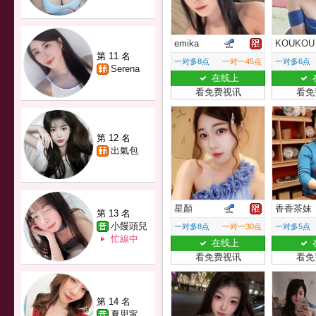
emika
KOUKOU
第 11 名
一对多8点
一对一45点
一对多6点
Serena
在线上
看免费视讯
看免
第 12 名
出氣包
星顏
香香茶妹
第 13 名
小饅頭兒
一对多8点
一对一30点
一对多5点
忙線中
在线上
看免费视讯
看免
第 14 名
夏思甯