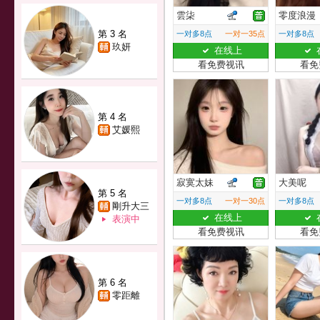
雲柒
零度浪漫
第 3 名
一对多8点
一对一35点
一对多8点
玖妍
在线上
看免费视讯
看免
第 4 名
艾媛熙
寂寞太妹
大美呢
第 5 名
一对多8点
一对一30点
一对多8点
剛升大三
在线上
表演中
看免费视讯
看免
第 6 名
零距離