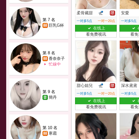
柔骨藏甜
安愛
第 7 名
一对多5点
一对一20点
一对多5点
巨乳G杯
在线上
看免费视讯
看免
第 8 名
香奈奈子
忙線中
甜心姐兒
深水鳶鳶
第 9 名
一对多5点
一对一20点
一对多5点
簡丹
在线上
看免费视讯
看免
第 10 名
寒霜