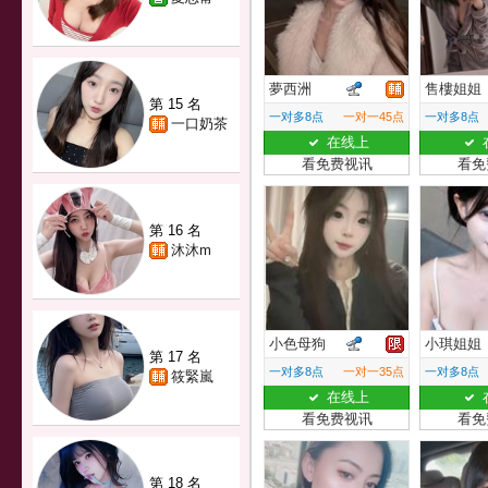
夢西洲
售樓姐姐
第 15 名
一对多8点
一对一45点
一对多8点
一口奶茶
在线上
看免费视讯
看免
第 16 名
沐沐m
小色母狗
小琪姐姐
第 17 名
一对多8点
一对一35点
一对多8点
筱緊嵐
在线上
看免费视讯
看免
第 18 名