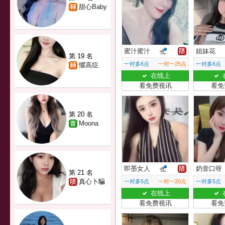
甜心Baby
蜜汁蜜汁
姐妹花
第 19 名
一对多6点
一对一25点
一对多6点
懼高症
在线上
看免费视讯
看免
第 20 名
Moona
即墨女人
奶壹口呀
第 21 名
真心卜騙
一对多5点
一对一20点
一对多5点
在线上
看免费视讯
看免