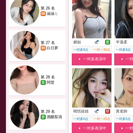
第 26 名
涵涵ㄦ
媚如
半溫柔
第 27 名
白日夢
一对多8点
一对一35点
一对多8点
一对多表演中
一
第 28 名
阿蠻
晴恬娃娃
黃老師
第 29 名
酒釀梨渦
一对多6点
一对一25点
一对多5点
一对多表演中
一