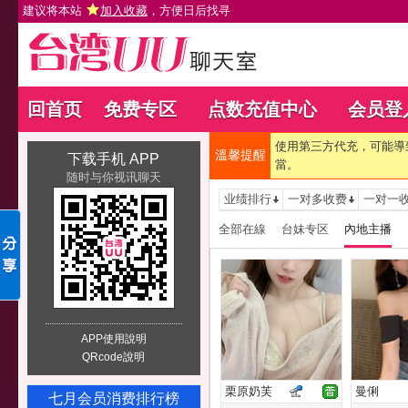
建议将本站
加入收藏
，方便日后找寻
回首页
免费专区
点数充值中心
会员登
使用第三方代充，可能導
溫馨提醒
下载手机 APP
當。
随时与你视讯聊天
业绩排行
一对多收费
一对一
全部在線
台妹专区
內地主播
APP使用說明
QRcode說明
栗原奶芙
曼俐
七月会员消费排行榜