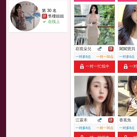
第 30 名
售樓姐姐
在线上
窈窕朵兒
閣閣寶貝
一对多8点
一对一30点
一对多6点
一对一忙线中
一
江霖禾
香蕉魚
一对多8点
一对一35点
一对多8点