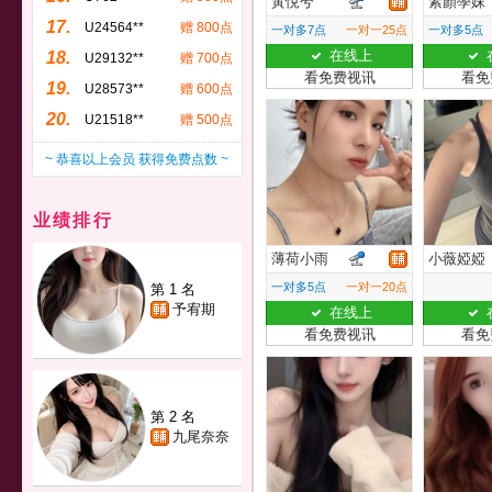
黃悅兮
素顏學妹
17.
U24564**
赠 800点
一对多7点
一对一25点
一对多5点
在线上
18.
U29132**
赠 700点
看免费视讯
看免
19.
U28573**
赠 600点
20.
U21518**
赠 500点
~ 恭喜以上会员 获得免费点数 ~
业绩排行
薄荷小雨
小薇婭婭
一对多5点
一对一20点
第 1 名
予宥期
在线上
看免费视讯
看免
第 2 名
九尾奈奈