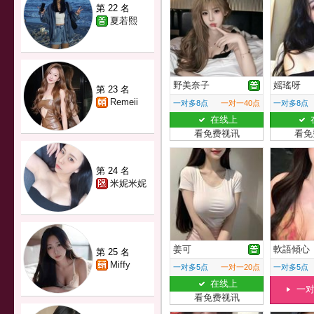
第 22 名
夏若熙
野美奈子
媱瑤呀
第 23 名
Remeii
一对多8点
一对一40点
一对多8点
在线上
看免费视讯
看免
第 24 名
米妮米妮
姜可
軟語傾心
第 25 名
Miffy
一对多5点
一对一20点
一对多5点
在线上
一
看免费视讯